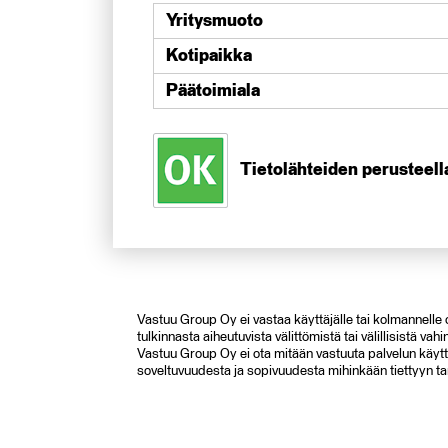
Yritysmuoto
Kotipaikka
Päätoimiala
Tietolähteiden perusteella
Vastuu Group Oy ei vastaa käyttäjälle tai kolmannelle os
tulkinnasta aiheutuvista välittömistä tai välillisistä v
Vastuu Group Oy ei ota mitään vastuuta palvelun käyttä
soveltuvuudesta ja sopivuudesta mihinkään tiettyyn ta