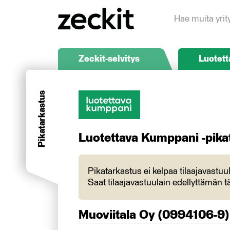
Hae muita yrit
Zeckit-selvitys
Luotett
Pikatarkastus
Luotettava Kumppani -pika
Pikatarkastus ei kelpaa tilaajavastu
Saat tilaajavastuulain edellyttämän tä
Muoviitala Oy
(
0994106-9
)