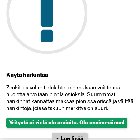
Käytä harkintaa
Zeckit-palvelun tietolähteiden mukaan voit tehdä
huoletta arvoltaan pieniä ostoksia. Suuremmat
hankinnat kannattaa maksaa pienissä erissä ja välttää
hankintoja, joissa takuun merkitys on suuri.
Yritystä ei vielä ole arvioitu. Ole ensimmäinen!
Lue lisää