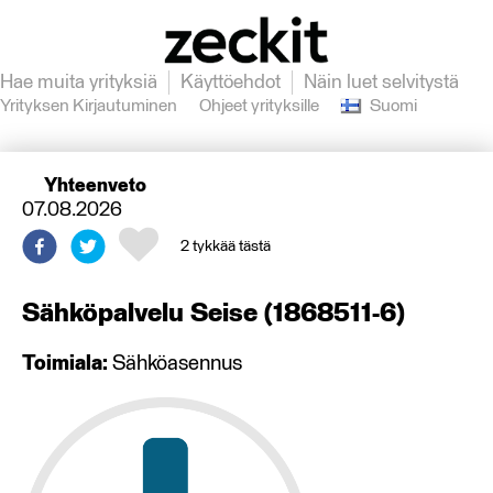
Hae muita yrityksiä
Käyttöehdot
Näin luet selvitystä
Yrityksen Kirjautuminen
Ohjeet yrityksille
Suomi
Yhteenveto
07.08.2026
2
tykkää tästä
Sähköpalvelu Seise
(
1868511-6
)
Toimiala:
Sähköasennus