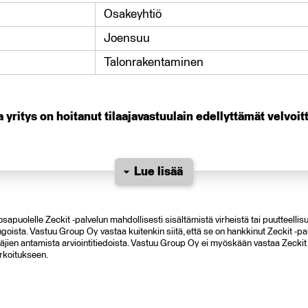
Osakeyhtiö
Joensuu
Talonrakentaminen
 yritys on hoitanut tilaajavastuulain edellyttämät velvoit
Lue lisää
apuolelle Zeckit -palvelun mahdollisesti sisältämistä virheistä tai puutteellisu
ahingoista. Vastuu Group Oy vastaa kuitenkin siitä, että se on hankkinut Zeckit -pa
jien antamista arviointitiedoista. Vastuu Group Oy ei myöskään vastaa Zeckit –
rkoitukseen.