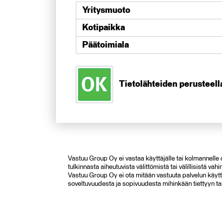
Yritysmuoto
Kotipaikka
Päätoimiala
Tietolähteiden perusteella
Vastuu Group Oy ei vastaa käyttäjälle tai kolmannelle os
tulkinnasta aiheutuvista välittömistä tai välillisistä v
Vastuu Group Oy ei ota mitään vastuuta palvelun käyttä
soveltuvuudesta ja sopivuudesta mihinkään tiettyyn ta