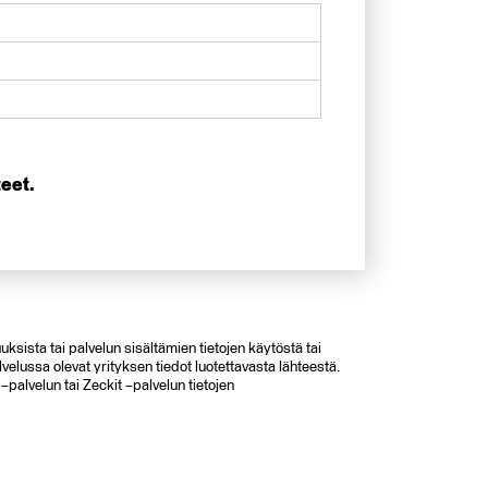
teet.
uksista tai palvelun sisältämien tietojen käytöstä tai
lvelussa olevat yrityksen tiedot luotettavasta lähteestä.
palvelun tai Zeckit –palvelun tietojen