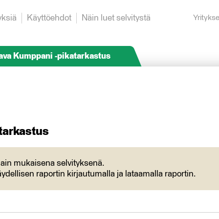
yksiä
Käyttöehdot
Näin luet selvitystä
Yrityks
ava Kumppani -pikatarkastus
tarkastus
ulain mukaisena selvityksenä.
ydellisen raportin kirjautumalla ja lataamalla raportin.