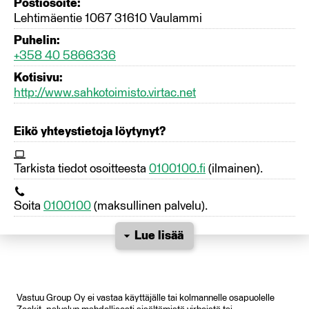
Postiosoite:
Lehtimäentie 1067 31610 Vaulammi
Puhelin:
+358 40 5866336
Kotisivu:
http://www.sahkotoimisto.virtac.net
Eikö yhteystietoja löytynyt?
Tarkista tiedot osoitteesta
0100100.fi
(ilmainen).
Soita
0100100
(maksullinen palvelu).
Lue lisää
Vastuu Group Oy ei vastaa käyttäjälle tai kolmannelle osapuolelle