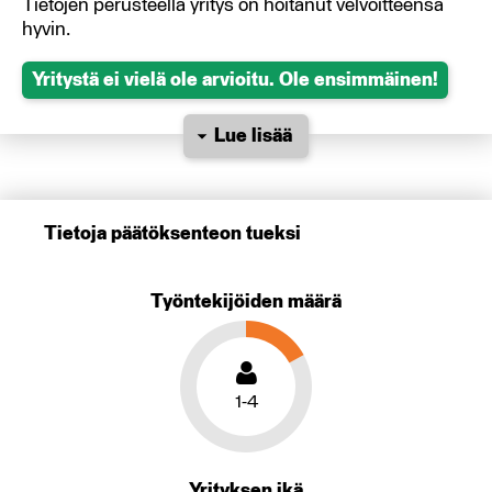
Tietojen perusteella yritys on hoitanut velvoitteensa
hyvin.
Yritystä ei vielä ole arvioitu. Ole ensimmäinen!
Lue lisää
Tietoja päätöksenteon tueksi
Työntekijöiden määrä
1-4
Yrityksen ikä