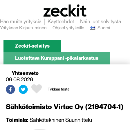
Hae muita yrityksiä
Käyttöehdot
Näin luet selvitystä
Yrityksen Kirjautuminen
Ohjeet yrityksille
Suomi
Zeckit-selvitys
Luotettava Kumppani -pikatarkastus
Yhteenveto
06.08.2026
Tykkää tästä!
Sähkötoimisto Virtac Oy
(
2194704-1
)
Toimiala:
Sähkötekninen Suunnittelu