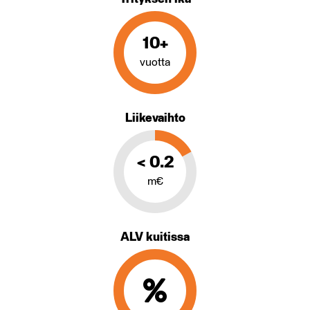
10+
vuotta
Liikevaihto
< 0.2
m€
ALV kuitissa