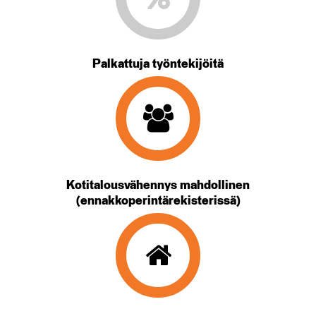
Palkattuja työntekijöitä
Kotitalousvähennys mahdollinen
(ennakkoperintärekisterissä)