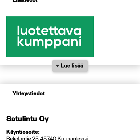
Lisätiedot
Lue lisää
Yhteystiedot
Satulintu Oy
Käyntiosoite:
Rekolantie 25 45740 Kuusankoski