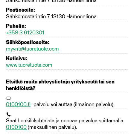
Sähkömestarintie 7 13130 Hämeenlinna
Postiosoite:
Sähkömestarintie 7 13130 Hämeenlinna
Puhelin:
+358 3 6120301
Sähköpostiosoite:
myynti@tuoretuote.com
Kotisivu:
www.tuoretuote.com
Etsitkö muita yhteystietoja yrityksestä tai sen
henkilöistä?
0100100.fi
-palvelu voi auttaa (ilmainen palvelu).
Saat henkilökohtaista ja nopeaa palvelua soittamalla
0100100
(maksullinen palvelu).