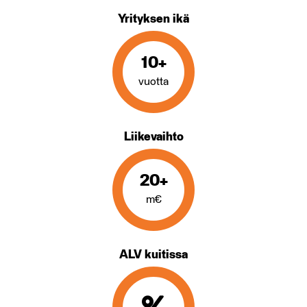
Yrityksen ikä
10+
vuotta
Liikevaihto
20+
m€
ALV kuitissa