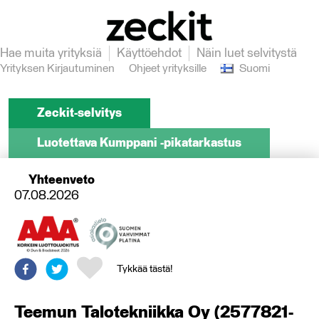
Hae muita yrityksiä
Käyttöehdot
Näin luet selvitystä
Yrityksen Kirjautuminen
Ohjeet yrityksille
Suomi
Zeckit-selvitys
Luotettava Kumppani -pikatarkastus
Yhteenveto
07.08.2026
Tykkää tästä!
Teemun Talotekniikka Oy
(
2577821-