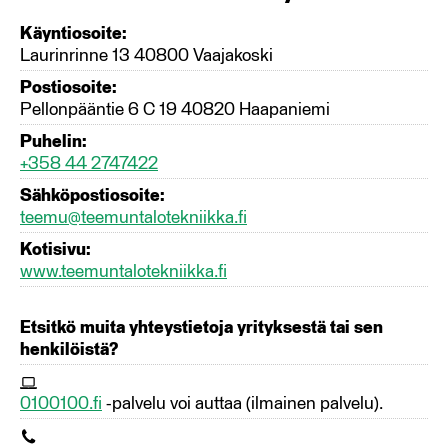
Käyntiosoite:
Laurinrinne 13 40800 Vaajakoski
Postiosoite:
Pellonpääntie 6 C 19 40820 Haapaniemi
Puhelin:
+358 44 2747422
Sähköpostiosoite:
teemu@teemuntalotekniikka.fi
Kotisivu:
www.teemuntalotekniikka.fi
Etsitkö muita yhteystietoja yrityksestä tai sen
henkilöistä?
0100100.fi
-palvelu voi auttaa (ilmainen palvelu).