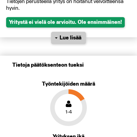
Tietojen perusteella yritys on hoitanut velvoitteensa
hyvin.
Yritystä ei vielä ole arvioitu. Ole ensimmäinen!
Lue lisää
Tietoja päätöksenteon tueksi
Työntekijöiden määrä
1-4
Yrityksen ikä