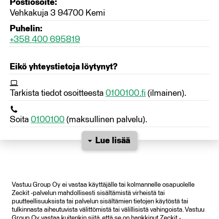
Postiosoite:
Vehkakuja 3 94700 Kemi
Puhelin:
+358 400 695819
Eikö yhteystietoja löytynyt?
Tarkista tiedot osoitteesta
0100100.fi
(ilmainen).
Soita
0100100
(maksullinen palvelu).
Lue lisää
Vastuu Group Oy ei vastaa käyttäjälle tai kolmannelle osapuolelle
Zeckit -palvelun mahdollisesti sisältämistä virheistä tai
puutteellisuuksista tai palvelun sisältämien tietojen käytöstä tai
tulkinnasta aiheutuvista välittömistä tai välillisistä vahingoista. Vastuu
Group Oy vastaa kuitenkin siitä, että se on hankkinut Zeckit -