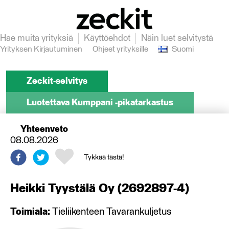
Hae muita yrityksiä
Käyttöehdot
Näin luet selvitystä
Yrityksen Kirjautuminen
Ohjeet yrityksille
Suomi
Zeckit-selvitys
Luotettava Kumppani -pikatarkastus
Yhteenveto
08.08.2026
Tykkää tästä!
Heikki Tyystälä Oy
(
2692897-4
)
Toimiala:
Tieliikenteen Tavarankuljetus