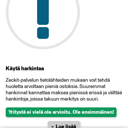
Käytä harkintaa
Zeckit-palvelun tietolähteiden mukaan voit tehdä
huoletta arvoltaan pieniä ostoksia. Suuremmat
hankinnat kannattaa maksaa pienissä erissä ja välttää
hankintoja, joissa takuun merkitys on suuri.
Yritystä ei vielä ole arvioitu. Ole ensimmäinen!
Lue lisää