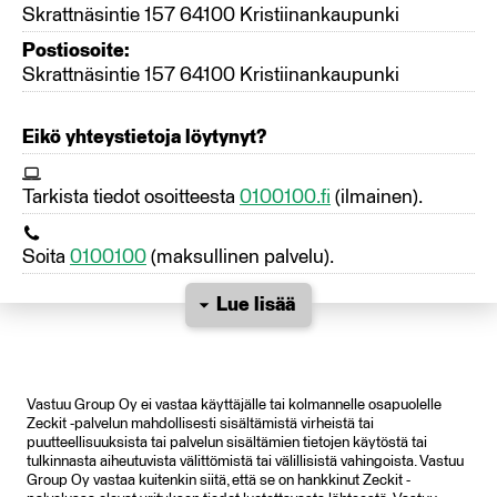
Skrattnäsintie 157 64100 Kristiinankaupunki
Postiosoite:
Skrattnäsintie 157 64100 Kristiinankaupunki
Eikö yhteystietoja löytynyt?
Tarkista tiedot osoitteesta
0100100.fi
(ilmainen).
Soita
0100100
(maksullinen palvelu).
Lue lisää
Vastuu Group Oy ei vastaa käyttäjälle tai kolmannelle osapuolelle
Zeckit -palvelun mahdollisesti sisältämistä virheistä tai
puutteellisuuksista tai palvelun sisältämien tietojen käytöstä tai
tulkinnasta aiheutuvista välittömistä tai välillisistä vahingoista. Vastuu
Group Oy vastaa kuitenkin siitä, että se on hankkinut Zeckit -