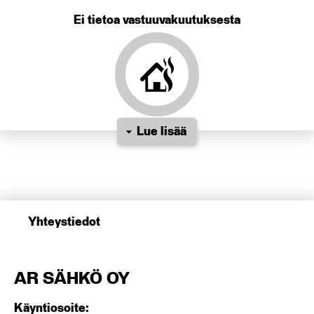
Ei tietoa vastuuvakuutuksesta
Lue lisää
Yhteystiedot
AR SÄHKÖ OY
Käyntiosoite: