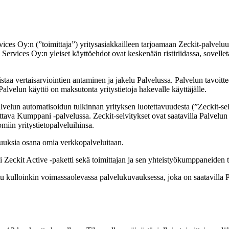
vices Oy:n (”toimittaja”) yritysasiakkailleen tarjoamaan Zeckit-palveluu
ervices Oy:n yleiset käyttöehdot ovat keskenään ristiriidassa, sovelletaa
staa vertaisarviointien antaminen ja jakelu Palvelussa. Palvelun tavoitte
alvelun käyttö on maksutonta yritystietoja hakevalle käyttäjälle.
alvelun automatisoidun tulkinnan yrityksen luotettavuudesta (”Zeckit-sel
tettava Kumppani -palvelussa. Zeckit-selvitykset ovat saatavilla Palvelu
miin yritystietopalveluihinsa.
suuksia osana omia verkkopalveluitaan.
si Zeckit Active -paketti sekä toimittajan ja sen yhteistyökumppaneiden 
tu kulloinkin voimassaolevassa palvelukuvauksessa, joka on saatavilla P