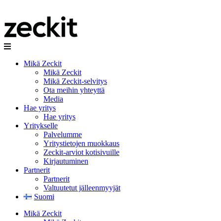
Mikä Zeckit
Mikä Zeckit
Mikä Zeckit-selvitys
Ota meihin yhteyttä
Media
Hae yritys
Hae yritys
Yritykselle
Palvelumme
Yritystietojen muokkaus
Zeckit-arviot kotisivuille
Kirjautuminen
Partnerit
Partnerit
Valtuutetut jälleenmyyjät
Suomi
Mikä Zeckit