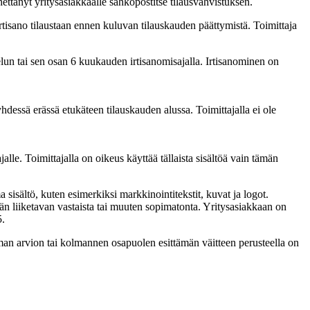
hettänyt yritysasiakkaalle sähköpostitse tilausvahvistuksen.
tisano tilaustaan ennen kuluvan tilauskauden päättymistä. Toimittaja
elun tai sen osan 6 kuukauden irtisanomisajalla. Irtisanominen on
dessä erässä etukäteen tilauskauden alussa. Toimittajalla ei ole
lle. Toimittajalla on oikeus käyttää tällaista sisältöä vain tämän
a sisältö, kuten esimerkiksi markkinointitekstit, kuvat ja logot.
än liiketavan vastaista tai muuten sopimatonta. Yritysasiakkaan on
5.
oman arvion tai kolmannen osapuolen esittämän väitteen perusteella on