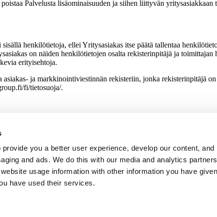
poistaa Palvelusta lisäominaisuuden ja siihen liittyvän yritysasiakkaan t
isällä henkilötietoja, ellei Yritysasiakas itse päätä tallentaa henkilötietoj
tysasiakas on näiden henkilötietojen osalta rekisterinpitäjä ja toimittajan
kevia erityisehtoja.
 asiakas- ja markkinointiviestinnän rekisteriin, jonka rekisterinpitäjä on
oup.fi/fi/tietosuoja/.
s
 provide you a better user experience, develop our content, and
saging and ads. We do this with our media and analytics partner
Powered by
website usage information with other information you have given
u have used their services.