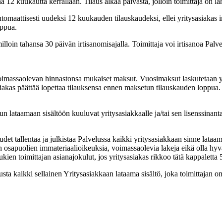
12 kuukautta kerrallaan. Tilaus alkaa päivästä, jolloin toimittaja on lä
maattisesti uudeksi 12 kuukauden tilauskaudeksi, ellei yritysasiakas ir
oppua.
illoin tahansa 30 päivän irtisanomisajalla. Toimittaja voi irtisanoa Palv
 voimassaolevan hinnastonsa mukaiset maksut. Vuosimaksut laskutetaan yh
siakas päättää lopettaa tilauksensa ennen maksetun tilauskauden loppua.
lataamaan sisältöön kuuluvat yritysasiakkaalle ja/tai sen lisenssinantaja
udet tallentaa ja julkistaa Palvelussa kaikki yritysasiakkaan sinne lataam
n osapuolien immateriaalioikeuksia, voimassaolevia lakeja eikä olla hyv
kien toimittajan asianajokulut, jos yritysasiakas rikkoo tätä kappaletta 
sta kaikki sellainen Yritysasiakkaan lataama sisältö, joka toimittajan 