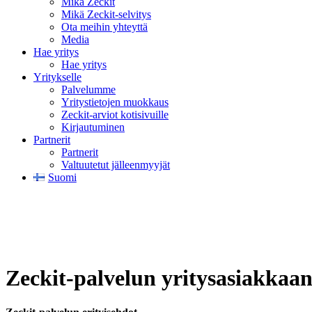
Mikä Zeckit
Mikä Zeckit-selvitys
Ota meihin yhteyttä
Media
Hae yritys
Hae yritys
Yritykselle
Palvelumme
Yritystietojen muokkaus
Zeckit-arviot kotisivuille
Kirjautuminen
Partnerit
Partnerit
Valtuutetut jälleenmyyjät
Suomi
Zeckit-palvelun yritysasiakkaan