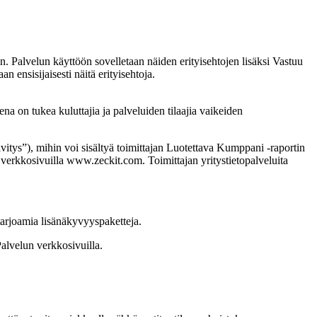
n. Palvelun käyttöön sovelletaan näiden erityisehtojen lisäksi Vastuu
n ensisijaisesti näitä erityisehtoja.
ena on tukea kuluttajia ja palveluiden tilaajia vaikeiden
vitys”), mihin voi sisältyä toimittajan Luotettava Kumppani -raportin
n verkkosivuilla www.zeckit.com. Toimittajan yritystietopalveluita
tarjoamia lisänäkyvyyspaketteja.
alvelun verkkosivuilla.