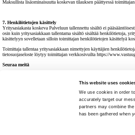
Maksullista lisäominaisuutta koskevan tilauksen päättyessä toimittajan 
7. Henkilötietojen käsittely
Yritysasiakasta koskeva Palveluun tallennettu sisältö ei pääsääntöisesti s
osin kuin yritysasiakkaan tallentama sisältö sisältää henkilötietoja, yri
käsittelyyn sovelletaan silloin toimittajan henkilötietojen käsittelyä kos
Toimittaja tallentaa yritysasiakkaan nimettyjen käyttäjien henkilötietoja
tietosuojaseloste löytyy toimittajan verkkosivuilta https://www.vastuugr
Seuraa meitä
This website uses cookie
We use cookies in order to
accurately target our mes
partners may combine the 
has been gathered when yo
Yhteystiedot
© Zeckit 2019
Media
Käyttöehdot
Tietosuojaseloste