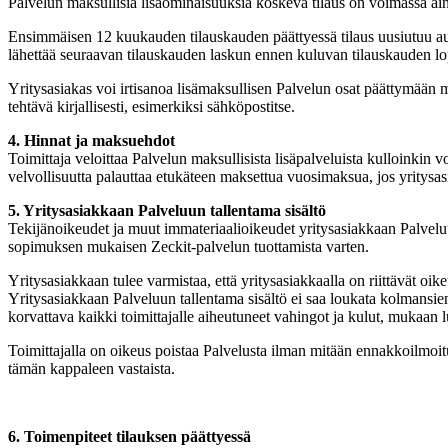
Palvelun maksullisia lisäominaisuuksia koskeva tilaus on voimassa aina 
Ensimmäisen 12 kuukauden tilauskauden päättyessä tilaus uusiutuu auto
lähettää seuraavan tilauskauden laskun ennen kuluvan tilauskauden l
Yritysasiakas voi irtisanoa lisämaksullisen Palvelun osat päättymään m
tehtävä kirjallisesti, esimerkiksi sähköpostitse.
4. Hinnat ja maksuehdot
Toimittaja veloittaa Palvelun maksullisista lisäpalveluista kulloinkin
velvollisuutta palauttaa etukäteen maksettua vuosimaksua, jos yritysa
5. Yritysasiakkaan Palveluun tallentama sisältö
Tekijänoikeudet ja muut immateriaalioikeudet yritysasiakkaan Palveluun 
sopimuksen mukaisen Zeckit-palvelun tuottamista varten.
Yritysasiakkaan tulee varmistaa, että yritysasiakkaalla on riittävät oike
Yritysasiakkaan Palveluun tallentama sisältö ei saa loukata kolmansie
korvattava kaikki toimittajalle aiheutuneet vahingot ja kulut, mukaan lu
Toimittajalla on oikeus poistaa Palvelusta ilman mitään ennakkoilmoitu
tämän kappaleen vastaista.
6. Toimenpiteet tilauksen päättyessä