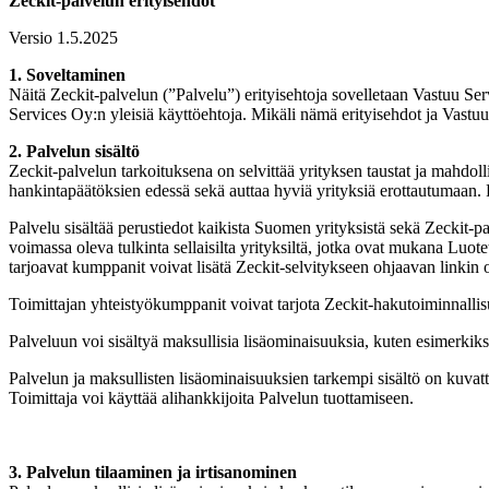
Zeckit-palvelun erityisehdot
Versio 1.5.2025
1. Soveltaminen
Näitä Zeckit-palvelun (”Palvelu”) erityisehtoja sovelletaan Vastuu Ser
Services Oy:n yleisiä käyttöehtoja. Mikäli nämä erityisehdot ja Vastuu S
2. Palvelun sisältö
Zeckit-palvelun tarkoituksena on selvittää yrityksen taustat ja mahdolli
hankintapäätöksien edessä sekä auttaa hyviä yrityksiä erottautumaan. P
Palvelu sisältää perustiedot kaikista Suomen yrityksistä sekä Zeckit-p
voimassa oleva tulkinta sellaisilta yrityksiltä, jotka ovat mukana Luo
tarjoavat kumppanit voivat lisätä Zeckit-selvitykseen ohjaavan linkin o
Toimittajan yhteistyökumppanit voivat tarjota Zeckit-hakutoiminnalli
Palveluun voi sisältyä maksullisia lisäominaisuuksia, kuten esimerkik
Palvelun ja maksullisten lisäominaisuuksien tarkempi sisältö on kuvat
Toimittaja voi käyttää alihankkijoita Palvelun tuottamiseen.
3. Palvelun tilaaminen ja irtisanominen